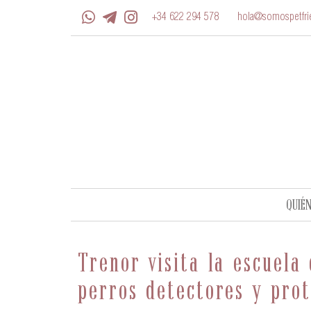
+34 622 294 578
hola@somospetfrie
QUIÉ
Trenor visita la escuel
perros detectores y prot