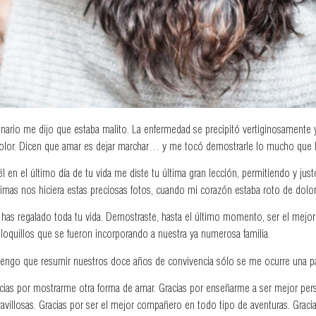
erinario me dijo que estaba malito. La enfermedad se precipitó vertiginosamente
ra dolor. Dicen que amar es dejar marchar… y me tocó demostrarle lo mucho que l
l en el último día de tu vida me diste tu última gran lección, permitiendo y just
rimas nos hiciera estas preciosas fotos, cuando mi corazón estaba roto de dolor
has regalado toda tu vida. Demostraste, hasta el último momento, ser el mej
 loquillos que se fueron incorporando a nuestra ya numerosa familia.
tengo que resumir nuestros doce años de convivencia sólo se me ocurre una p
cias por mostrarme otra forma de amar. Gracias por enseñarme a ser mejor per
avillosas. Gracias por ser el mejor compañero en todo tipo de aventuras. Graci