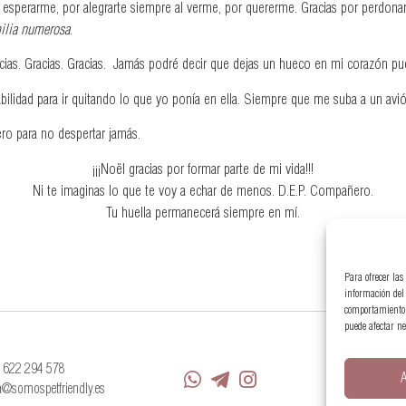
 esperarme, por alegrarte siempre al verme, por quererme. Gracias por perdonar
ilia numerosa
.
cias. Gracias. Gracias. Jamás podré decir que dejas un hueco en mi corazón pue
ilidad para ir quitando lo que yo ponía en ella. Siempre que me suba a un avión
ro para no despertar jamás.
¡¡¡Noël gracias por formar parte de mi vida!!!
Ni te imaginas lo que te voy a echar de menos. D.E.P. Compañero.
Tu huella permanecerá siempre en mí.
Para ofrecer las
información del 
comportamiento d
puede afectar ne
 622 294 578
A
Aviso Legal
a@somospetfriendly.es