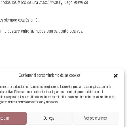
 todos los fallos de una
mami novata
y luego
mami de
s siempre estarás en él.
 te buscaré entre las nubes para saludarte otra vez.
Gestionar el consentimiento de las cookies
 mejores experiencias, utilizamos tecnologías como las cookies para almacenar y/o acceder a la
dispositivo. El consentimiento de estas tecnologías nos permitirá procesar datos como el
e navegación o las identificaciones únicas en este sitio. No consentir o retirar el consentimiento,
gativamente a ciertas características y funciones.
ceptar
Denegar
Ver preferencias
Política de Privacidad
Política de Cookies
Accesibilidad