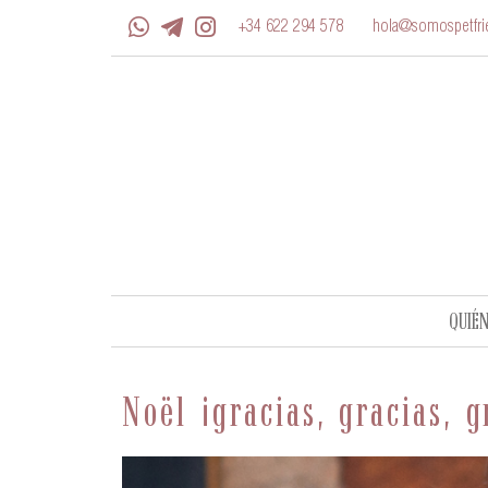
+34 622 294 578
hola@somospetfrie
QUIÉ
Noël ¡gracias, gracias, g