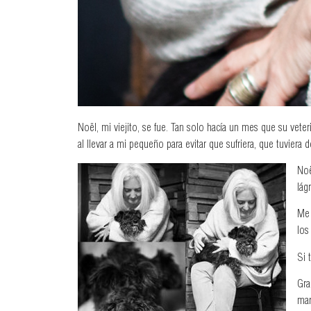
Noël, mi viejito, se fue. Tan solo hacía un mes que su vet
al llevar a mi pequeño para evitar que sufriera, que tuvie
Noë
lág
Me 
los
Si 
Gra
mar