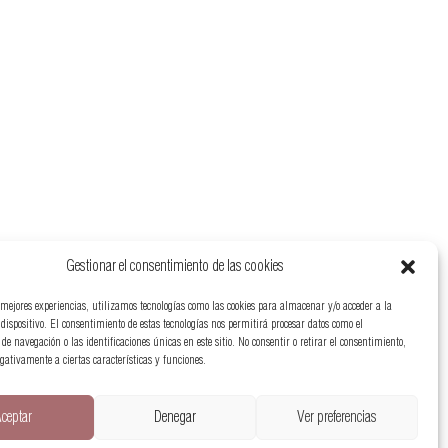
Gestionar el consentimiento de las cookies
 mejores experiencias, utilizamos tecnologías como las cookies para almacenar y/o acceder a la
dispositivo. El consentimiento de estas tecnologías nos permitirá procesar datos como el
e navegación o las identificaciones únicas en este sitio. No consentir o retirar el consentimiento,
gativamente a ciertas características y funciones.
ceptar
Denegar
Ver preferencias
Política de Privacidad
Política de Cookies
Accesibilidad