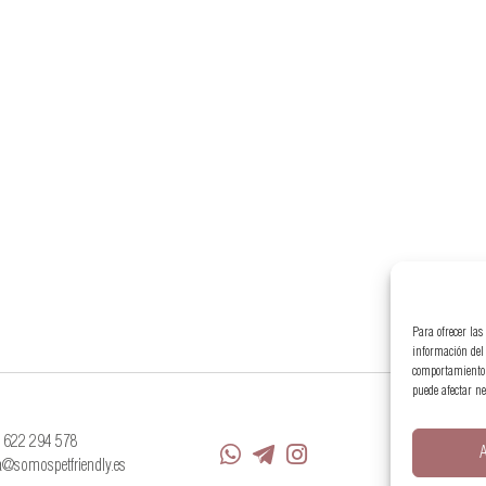
Para ofrecer las
información del 
comportamiento d
puede afectar ne
 622 294 578
A
Aviso Legal
a@somospetfriendly.es