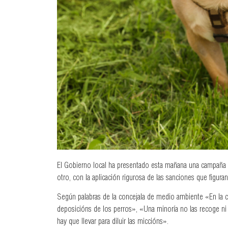
El Gobierno local ha presentado esta mañana una campaña pa
otro, con la aplicación rigurosa de las sanciones que figur
Según palabras de la concejala de medio ambiente «En la c
deposicións de los perros», «Una minoría no las recoge ni 
hay que llevar para diluir las miccións».