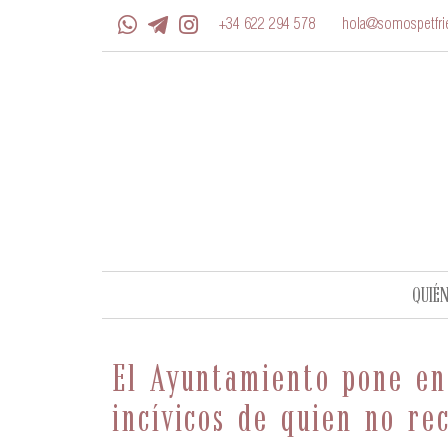
+34 622 294 578
hola@somospetfrie
QUIÉ
El Ayuntamiento pone en
incívicos de quien no re