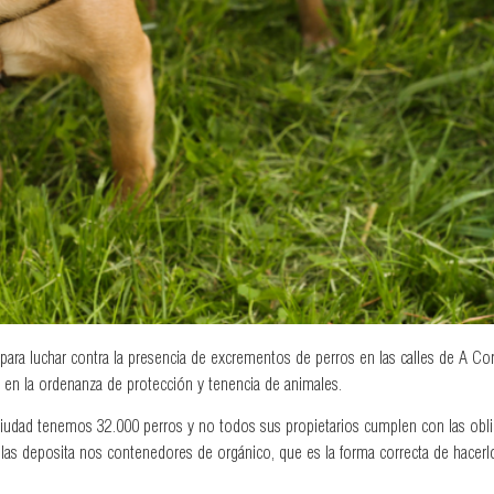
ra luchar contra la presencia de excrementos de perros en las calles de A Coru
an en la ordenanza de protección y tenencia de animales.
iudad tenemos 32.000 perros y no todos sus propietarios cumplen con las obli
las deposita nos contenedores de orgánico, que es la forma correcta de hacerl